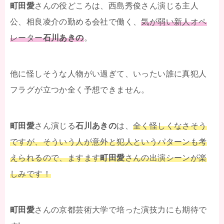
町田愛
さんの役どころは、西島秀俊さん演じる主人
公、相良凌介の勤める会社で働く、
気が弱い新人オペ
レーター
石川あきの
。
他に怪しそうな人物がい過ぎて、いったい誰に真犯人
フラグが立つか全く予想できません。
町田愛
さん演じる
石川あきの
は、
全く怪しくなさそう
ですが、そういう人が意外と犯人というパターンも考
えられるので、ますます
町田愛
さんの出演シーンが楽
しみです！
町田愛
さんの京都芸術大学で培った演技力にも期待で