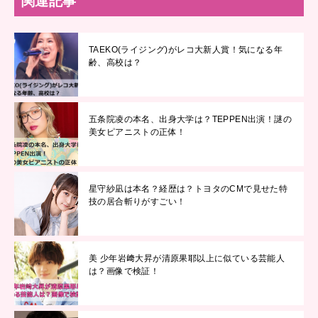
関連記事
TAEKO(ライジング)がレコ大新人賞！気になる年
齢、高校は？
五条院凌の本名、出身大学は？TEPPEN出演！謎の
美女ピアニストの正体！
星守紗凪は本名？経歴は？トヨタのCMで見せた特
技の居合斬りがすごい！
美 少年岩﨑大昇が清原果耶以上に似ている芸能人
は？画像で検証！