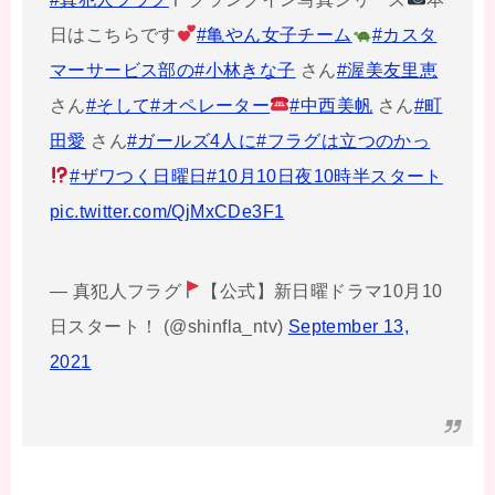
日はこちらです
#亀やん女子チーム
#カスタ
マーサービス部の
#小林きな子
さん
#渥美友里恵
さん
#そして
#オペレーター
#中西美帆
さん
#町
田愛
さん
#ガールズ4人に
#フラグは立つのかっ
#ザワつく日曜日
#10月10日夜10時半スタート
pic.twitter.com/QjMxCDe3F1
— 真犯人フラグ
【公式】新日曜ドラマ10月10
日スタート！ (@shinfla_ntv)
September 13,
2021