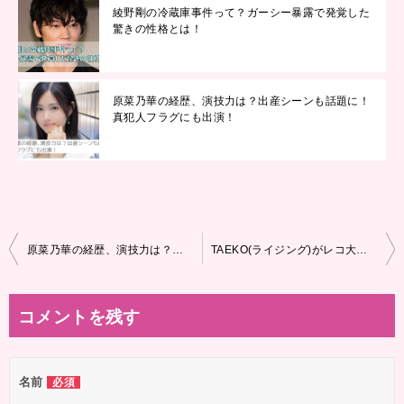
綾野剛の冷蔵庫事件って？ガーシー暴露で発覚した
驚きの性格とは！
原菜乃華の経歴、演技力は？出産シーンも話題に！
真犯人フラグにも出演！
投
原菜乃華の経歴、演技力は？出産シーンも話題に！真犯人フラグにも出演！
TAEKO(ライジング)がレコ大新人賞！気になる年齢、高校は？
稿
ナ
コメントを残す
ビ
ゲ
名前
必須
ー