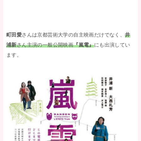
町田愛
さんは京都芸術大学の自主映画だけでなく、
井
浦新
さん主演の一般公開映画
『嵐電』
にも出演してい
ます。