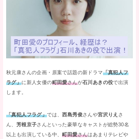
秋元康さんの企画・原案で話題の新ドラマ
「真犯人フ
ラグ」
に新人女優の
町田愛
さん
が
石川あきの役
で出演
します。
「真犯人フラグ」
では、
西島秀俊
さんや
宮沢りえ
さ
ん、
芳根京子
さんといった豪華なキャストが総勢30名
以上も出演している中、
町田愛
さん
はあまりテレビや