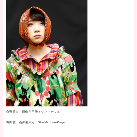
永野芽衣 画像引用元：シネマカフェ
町田愛 画像引用元：StarMachineProject