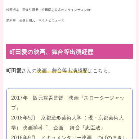
松田悟志 画像引用元：松田悟志公式オンラインサロンHP
黒木華 画像引用元：マイナビニュース
町田愛の映画、舞台等出演経歴
町田愛
さんの
映画
、舞台等出演経歴
はこちら。
2017年 阪元裕吾監督 映画『スロータージャッ
プ』
2018年5月 京都造形芸術大学（ 現・京都芸術大
学） 映画学科「」企画 舞台『忠臣蔵』
2018年
9
月 ドキュメンタリー映画 つげのまきし