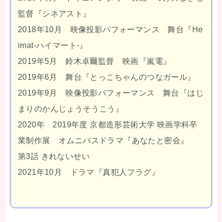
監督
『シネアスト』
2018年
10
月 映像投影パフォーマンス 舞台『
He
imat-
ハイマート
-』
2019
年
5
月 鈴木卓爾監督 映画
『嵐電』
2019年
6
月 舞台『とっこちゃんのつなガール』
2019年
9
月 映像投影パフォーマンス 舞台『はじ
まりのかんじょうそうこう』
2020年
2019年度 京都造形芸術大学
映画学科卒
業制作展 オムニバスドラマ『あなたと密会』
第3話 きれないせい
2021年10月 ドラマ『真犯人フラグ』