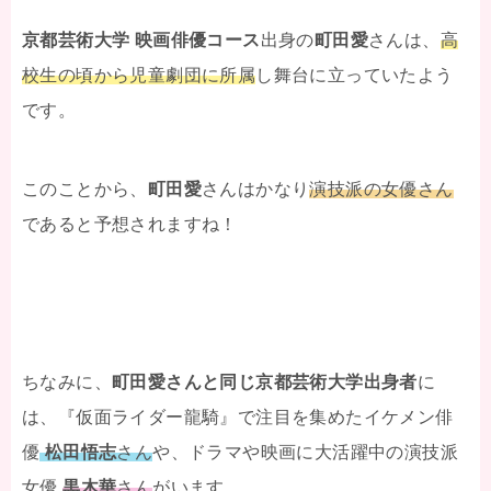
京都芸術大学 映画俳優コース
出身の
町田愛
さんは、
高
校生の頃から児童劇団に所属
し舞台に立っていたよう
です。
このことから、
町田愛
さんはかなり
演技派の女優さん
であると予想されますね！
ちなみに、
町田愛さんと同じ京都芸術大学出身者
に
は、『仮面ライダー龍騎』で注目を集めたイケメン俳
優
松田悟志
さん
や、ドラマや映画に大活躍中の演技派
女優
黒木華
さん
がいます。