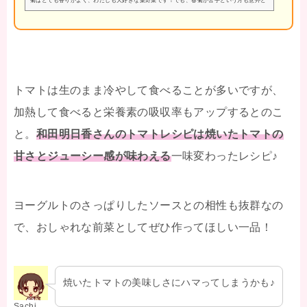
菊はとても香りがよく、わたしも大好きな葉野菜です！でも、春菊が苦手という方も意外と
多いですよね。そんな方にもぜひ作ってみてほしい春菊レシピです♪和田明日香さんが感動
するくらい春菊の香り豊かな春巻き♪春菊が苦手でもこの春巻きはハマるかも！では、材料
と作り方を見ていきましょう！材料≪３～４人前≫ ◎200ｋcal ◎塩分0.8ｇ 春
菊・・・１ワ...
トマトは生のまま冷やして食べることが多いですが、
加熱して食べると栄養素の吸収率もアップするとのこ
と。
和田明日香さんのトマトレシピは焼いたトマトの
甘さとジューシー感が味わえる
一味変わったレシピ♪
ヨーグルトのさっぱりしたソースとの相性も抜群なの
で、おしゃれな前菜としてぜひ作ってほしい一品！
焼いたトマトの美味しさにハマってしまうかも♪
Sachi