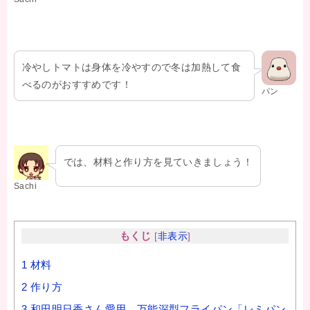
冷やしトマトは身体を冷やすので冬は加熱して食
べるのがおすすめです！
パン
では、材料と作り方を見ていきましょう！
Sachi
もくじ
[
非表示
]
1
材料
2
作り方
3
和田明日香さん愛用 万能深型フライパン「レミパン