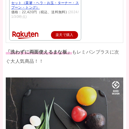
セット（菜箸・ヘラ・お玉・ターナー・ス
プーン・トング）
価格：22,420円（税込、送料無料)
(2024/
1/30時点)
楽天で購入
「洗わずに両面使えるまな板」
もレミパンプラスに次
ぐ大人気商品！！