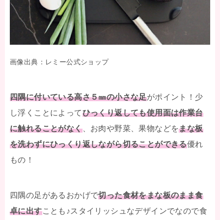
画像出典：レミー公式ショップ
四隅に付いている高さ５㎜の小さな足
がポイント！少
し浮くことによって
ひっくり返しても使用面は作業台
に触れることがなく
、お肉や野菜、果物などを
まな板
を洗わずにひっくり返しながら切ることができる
優れ
もの！
四隅の足があるおかげで
切った食材をまな板のまま食
卓に出す
ことも♪スタイリッシュなデザインでなので食