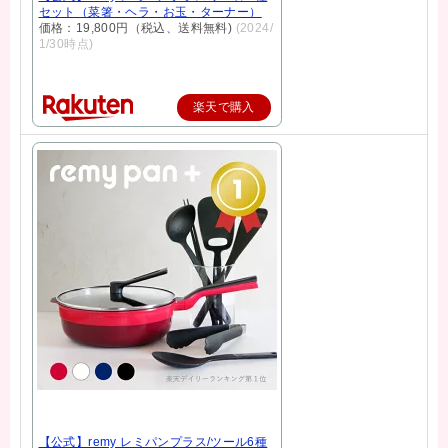
セット（菜箸・ヘラ・お玉・ターナー）
価格：19,800円（税込、送料無料)
(2024/
1/30時点)
楽天で購入
【公式】remy レミパンプラス/ツール6種