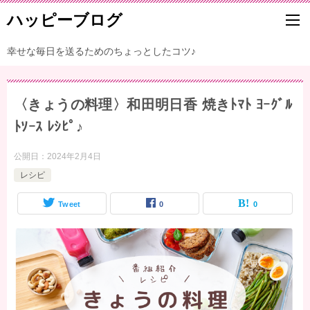
ハッピーブログ
幸せな毎日を送るためのちょっとしたコツ♪
〈きょうの料理〉和田明日香 焼きﾄﾏﾄ ﾖｰｸﾞﾙ
ﾄｿｰｽ ﾚｼﾋﾟ♪
公開日：
2024年2月4日
レシピ
Tweet
0
0