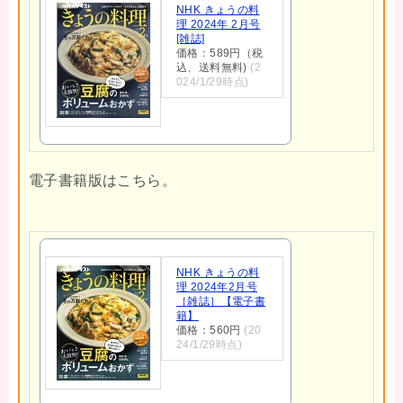
NHK きょうの料
理 2024年 2月号
[雑誌]
価格：589円（税
込、送料無料)
(2
024/1/29時点)
電子書籍版はこちら。
NHK きょうの料
理 2024年2月号
［雑誌］【電子書
籍】
価格：560円
(20
24/1/29時点)