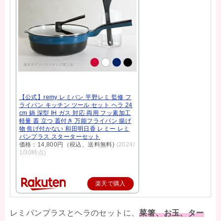
【公式】remy レミパン 平野レミ 監修 フ
ライパン キッチン ツール セット ヘラ 24
cm 鍋 深型 IH ガス 対応 両用 フッ素加工
軽量 蓋 立つ 蓋付き 万能フライパン 揚げ
物 焦げ付かない 和田明日香 レミー レミ
パンプラス スターターセット
価格：14,800円（税込、送料無料)
(2024/
1/30時点)
楽天で購入
レミパンプラスとヘラのセットに、
菜箸、お玉、ター