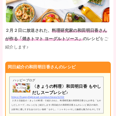
２月２日に放送された、
料理研究家の和田明日香さん
が作る「焼きトマト ヨーグルトソース」
のレシピ
をご
紹介します♪
同日紹介の和田明日香さんのレシピ
ハッピーブログ
〈きょうの料理〉和田明日香 もやし
だしスープレシピ♪
https://happyfigbread.com/archives/1202
２月２日放送の〈きょうの料理〉で紹介された、料理研究家の和田明日香さんが作る「もや
しだしスープ」のレシピをご紹介します♪同日紹介の和田明日香さんのレシピ 家計の味方、
お財布に優しすぎるありがたい食材「もやし」！シャキシャキした触感も魅力のもやしです
が、あえてじっくり煮込んでみることでもやしのうまみたっぷりのだしが出るそう♪そんな