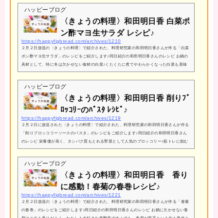
もやしのおいしいだしが効いた、コクのあるみそ味のスープは身体が温まって冬にぴった
ハッピーブログ
り！もやしをあえてじっくり煮込むなんてさすが和田明日香さん！材料もシンプルであ...
〈きょうの料理〉和田明日香 白菜ポ
ン酢マヨ生サラダ レシピ♪
https://happyfigbread.com/archives/1210
２月２日放送の〈きょうの料理〉で紹介された、料理研究家の和田明日香さんが作る「白菜
ポン酢マヨ生サラダ」のレシピをご紹介します♪同日紹介の和田明日香さんのレシピ お鍋の
具材として、特に冬は欠かせない食材の白菜♪くたくたに煮てやわらかくなった白菜も美味
しいですが、和田明日香さんが提案するのは白菜をサラダとして生で食べるレシピ！煮たり
ゆでたりした白菜にそろそろ飽きてきた方はぜひ真似してほしいレシピです！生で食べる白
ハッピーブログ
菜のシャキシャキ触感にハマりそう♪中途半端にあまった白菜はこのレシピで消費できます
〈きょうの料理〉和田明日香 削りﾌﾞ
ね...
ﾛｯｺﾘｰのﾊﾟｽﾀ ﾚｼﾋﾟ♪
https://happyfigbread.com/archives/1219
２月２日に放送された〈きょうの料理〉で紹介された、料理研究家の和田明日香さんが作る
「削りブロッコリーソースのパスタ」のレシピをご紹介します♪同日紹介の和田明日香さん
のレシピ 栄養価が高く、タンパク質もとれる野菜として人気のブロッコリー♪筋トレに励む
方達にもうれしい野菜です！ただ、調理方法が単調になりがちな食材でもあります。和田明
日香さんのブロッコリーレシピは、ブロッコリーを包丁で削ってパスタにするという新しい
ハッピーブログ
食べ方を提案してくれました♪削ることによって味がよくからみ、パスタソースに最適なん
〈きょうの料理〉和田明日香 香り
だ...
に感動！春菊の春巻レシピ♪
https://happyfigbread.com/archives/1221
２月２日放送の〈きょうの料理〉で紹介された、料理研究家の和田明日香さんが作る「春菊
の春巻」のレシピをご紹介します♪同日紹介の和田明日香さんのレシピ お鍋に欠かせない春