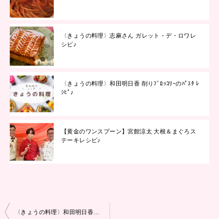
〈きょうの料理〉志麻さん ガレット・デ・ロワレ
シピ♪
〈きょうの料理〉和田明日香 削りﾌﾞﾛｯｺﾘｰのﾊﾟｽﾀ ﾚ
ｼﾋﾟ♪
【黄金のワンスプーン】宮館涼太 大根＆まぐろス
テーキレシピ♪
投
〈きょうの料理〉和田明日香 香りに感動！春菊の春巻レシピ♪